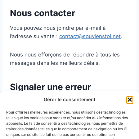
Nous contacter
Vous pouvez nous joindre par e-mail à
l’adresse suivante :
contact@souvienstoi.net
.
Nous nous efforçons de répondre à tous les
messages dans les meilleurs délais.
Signaler une erreur
Gérer le consentement
Malgré tout le soin apporté à la vérification des
informations publiées sur ce site, une erreur ou
Pour offrir les meilleures expériences, nous utilisons des technologies
une imprécision peut toujours s’être glissée
telles que les cookies pour stocker et/ou accéder aux informations des
appareils. Le fait de consentir à ces technologies nous permettra de
dans un article. Si c’est le cas, merci de nous le
traiter des données telles que le comportement de navigation ou les ID
signaler par e-mail en précisant l’article
uniques sur ce site. Le fait de ne pas consentir ou de retirer son